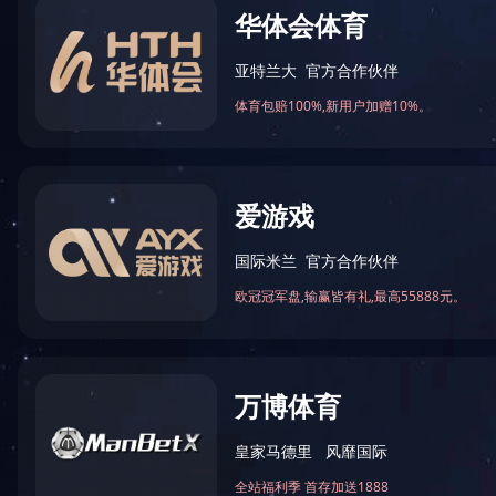
汽车热压模具
汽车液压模具
汽车注塑模具