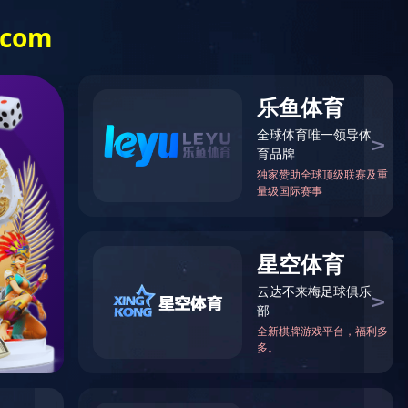
首页
|
网站地图
中文版
English
服务客户
新闻中心
人才招聘