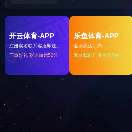
首页
关于我们
投资者
昆山厂址：江苏省昆山市张浦镇晏公埭巷
青岛厂址：青岛市黄岛区创业路327号