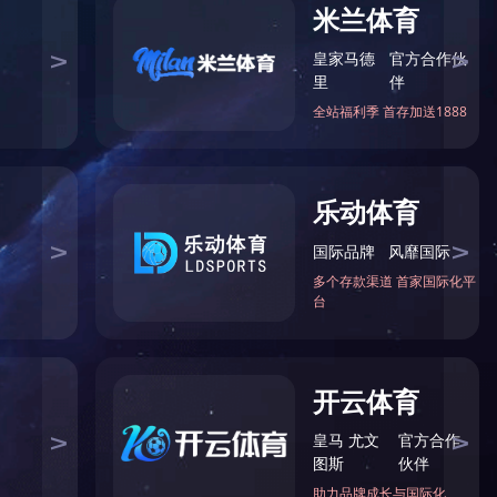
米兰体育网页版
端框架，CCB，汽车踏板，扰流板，备胎仓，蓄电池托盘等
方