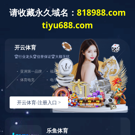
恭喜勋龙智造团队善行者100KM顺利完
赛