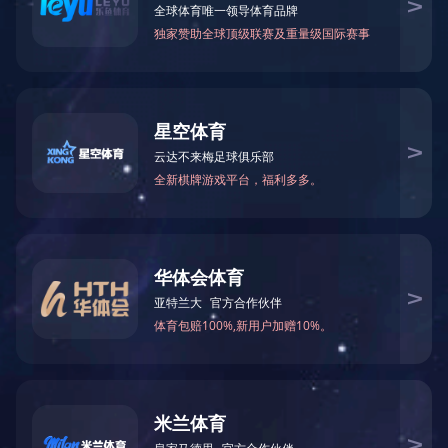
九月10,11号，对于很多人来说是很普通的两天，但是对于
勋龙智造的几位马拉松精英来说却异常特殊，因为他们即将参加
北京善行者公益徒步走活动，都说每一步都会带来改变。
他们在参加比赛之前每天平均练习里程数可以达到15公里，
从7月份开始，那个时候地表温度可以达到45度以上，但是如此
高温的天气依然阻止不了善行者们的热情，他们努力训练为的就